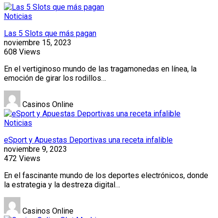
Noticias
Las 5 Slots que más pagan
noviembre 15, 2023
608 Views
En el vertiginoso mundo de las tragamonedas en línea, la
emoción de girar los rodillos…
Casinos Online
Noticias
eSport y Apuestas Deportivas una receta infalible
noviembre 9, 2023
472 Views
En el fascinante mundo de los deportes electrónicos, donde
la estrategia y la destreza digital…
Casinos Online