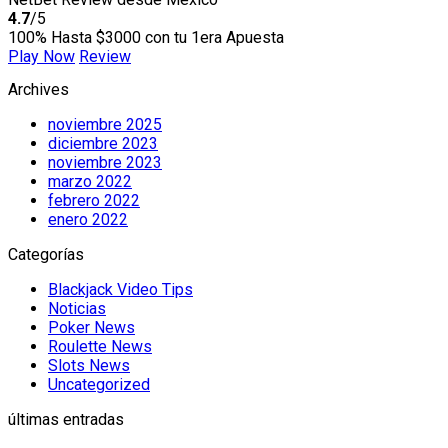
4.7
/5
100% Hasta $3000 con tu 1era Apuesta
Play Now
Review
Archives
noviembre 2025
diciembre 2023
noviembre 2023
marzo 2022
febrero 2022
enero 2022
Categorías
Blackjack Video Tips
Noticias
Poker News
Roulette News
Slots News
Uncategorized
últimas entradas