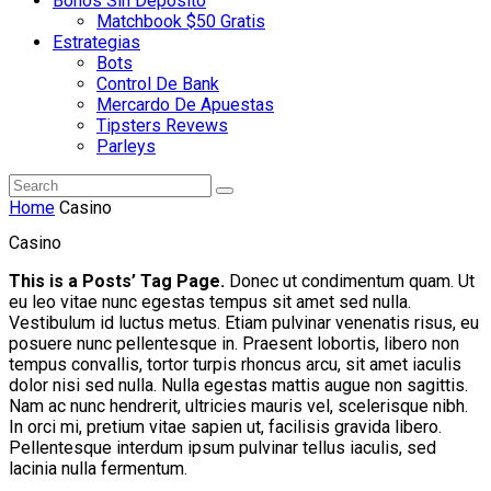
Bonos Sin Depósito
Matchbook $50 Gratis
Estrategias
Bots
Control De Bank
Mercardo De Apuestas
Tipsters Revews
Parleys
Home
Casino
Casino
This is a Posts’ Tag Page.
Donec ut condimentum quam. Ut
eu leo vitae nunc egestas tempus sit amet sed nulla.
Vestibulum id luctus metus. Etiam pulvinar venenatis risus, eu
posuere nunc pellentesque in. Praesent lobortis, libero non
tempus convallis, tortor turpis rhoncus arcu, sit amet iaculis
dolor nisi sed nulla. Nulla egestas mattis augue non sagittis.
Nam ac nunc hendrerit, ultricies mauris vel, scelerisque nibh.
In orci mi, pretium vitae sapien ut, facilisis gravida libero.
Pellentesque interdum ipsum pulvinar tellus iaculis, sed
lacinia nulla fermentum.